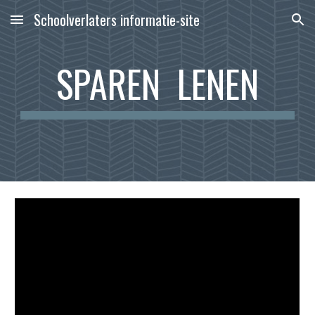
Schoolverlaters informatie-site
Skip to main content
Skip to navigation
SPAREN  LENEN